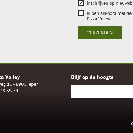
Inschrijven op nieuwsb
Ik ben akkoord met de
Pizza Valley.
VERZENDEN
za Valley
Blijf op de hoogte
eg 16 - 8900 Ieper
Leave
76 58 74
this
field
blank