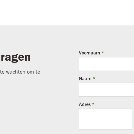
vragen
Leave
Voornaam
this
field
g te wachten om te
blank
Naam
Adres