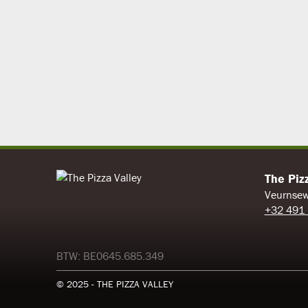
The Piz
Veurnsew
+32 491 
BTW: BE0645.685.349
© 2025 - THE PIZZA VALLEY