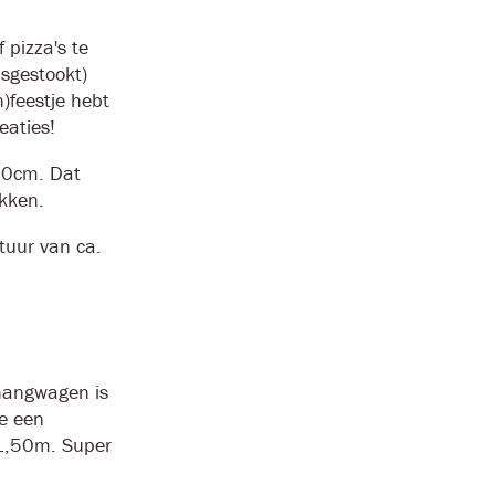
 pizza's te
sgestookt)
n)feestje hebt
eaties!
80cm. Dat
akken.
tuur van ca.
hangwagen is
e een
x1,50m. Super