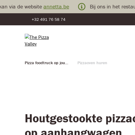
ia de website
annetta.be
Bij ons in het restauran
+32 491 76 58 74
Pizza foodtruck op jouw feest of evenement
Pizzaoven huren
Houtgestookte pizza
op aanhangwagen