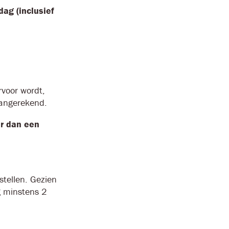
ag (inclusief
rvoor wordt,
aangerekend.
er dan een
stellen. Gezien
ng minstens 2